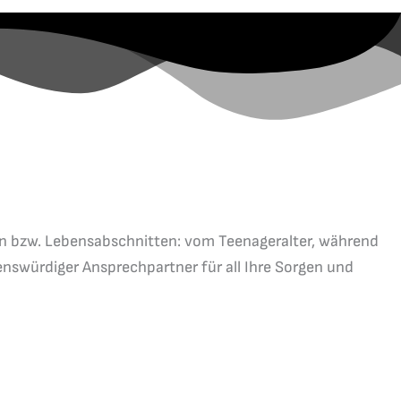
gen bzw. Lebensabschnitten: vom Teenageralter, während
enswürdiger Ansprechpartner für all Ihre Sorgen und