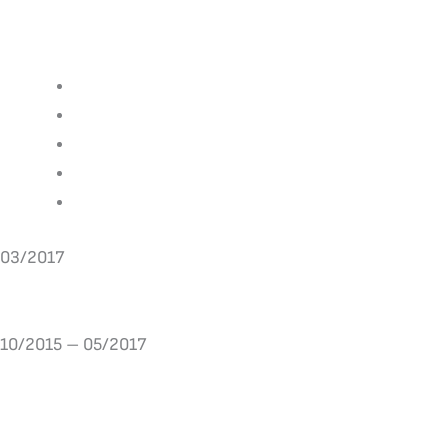
Schwerpunkte:
Betreuung von Risikoschwangerschaften und Ri
„Kreißsaal Oberärztin“
Geburtsplanungen
Brustsprechstunde-Diagnostik und Therapie von
Ausbildung von Fach- und Assistenzärzten
03/2017
Schwerpunktweiterbildung: „Spezielle Geburtshilfe und Pe
10/2015 – 05/2017
Oberärztin in der Geburtshilfe
Asklepios Klinik –Sankt Augustin