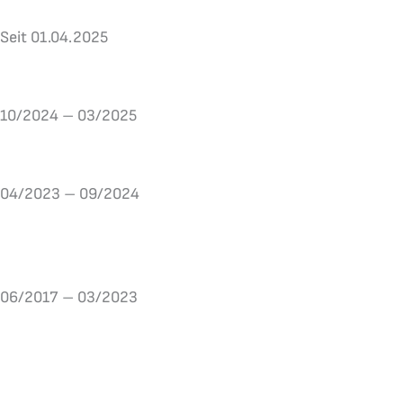
Seit 01.04.2025
Praxis Redzheb-niedergelassene Frauenärztin in eigener Pr
10/2024 – 03/2025
Praxis Dr. K. Merz als angestellte Fachärztin für Frauenhei
04/2023 – 09/2024
Sana Kliniken AG (ehem. – Doceins West) Bendorf als Ange
für Frauenheilkunde und Geburtshilfe
06/2017 – 03/2023
Oberärztin in der Gynäkologie und Geburtshilfe im Marie
CA. Prof. Dr.med. R. Berger